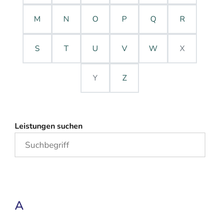
M
N
O
P
Q
R
S
T
U
V
W
X
Y
Z
Leistungen suchen
A