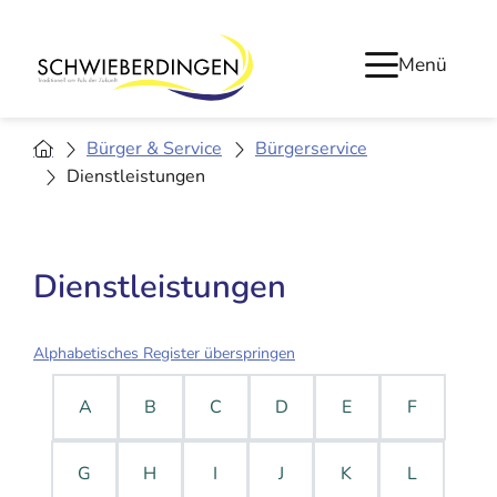
Menü
Bürger & Service
Bürgerservice
Dienstleistungen
Dienstleistungen
Alphabetisches Register überspringen
A
B
C
D
E
F
G
H
I
J
K
L