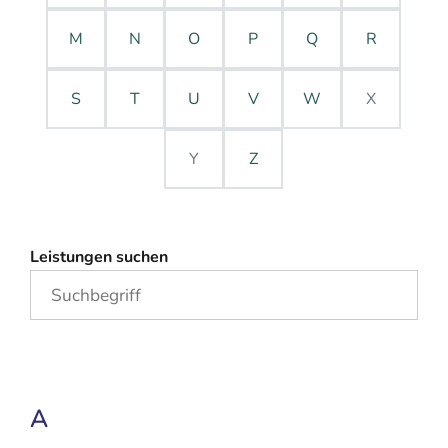
M
N
O
P
Q
R
S
T
U
V
W
X
Y
Z
Leistungen suchen
A