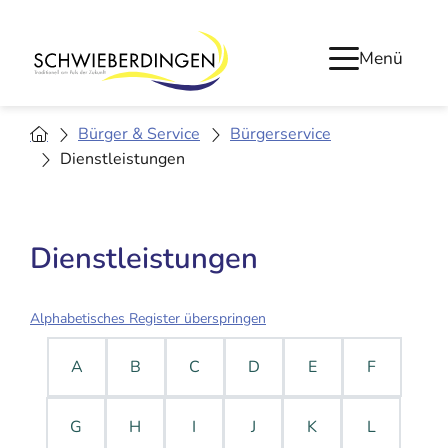
Menü
Bürger & Service
Bürgerservice
Dienstleistungen
Dienstleistungen
Alphabetisches Register überspringen
A
B
C
D
E
F
G
H
I
J
K
L