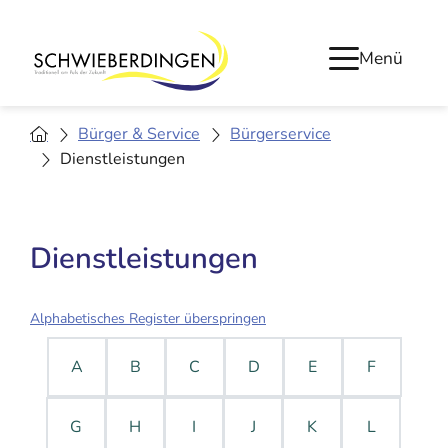
Menü
Bürger & Service
Bürgerservice
Dienstleistungen
Dienstleistungen
Alphabetisches Register überspringen
A
B
C
D
E
F
G
H
I
J
K
L