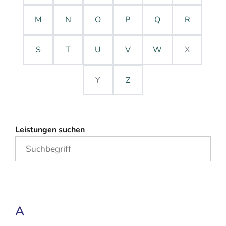
M
N
O
P
Q
R
S
T
U
V
W
X
Y
Z
Leistungen suchen
A