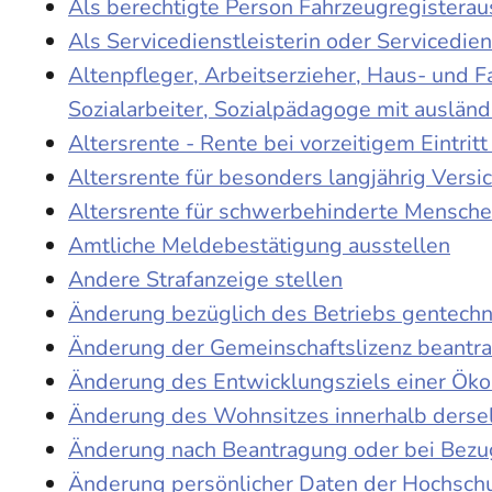
Als berechtigte Person Fahrzeugregisterau
Als Servicedienstleisterin oder Servicedie
Altenpfleger, Arbeitserzieher, Haus- und 
Sozialarbeiter, Sozialpädagoge mit auslän
Altersrente - Rente bei vorzeitigem Eintri
Altersrente für besonders langjährig Versi
Altersrente für schwerbehinderte Mensch
Amtliche Meldebestätigung ausstellen
Andere Strafanzeige stellen
Änderung bezüglich des Betriebs gentechn
Änderung der Gemeinschaftslizenz beantr
Änderung des Entwicklungsziels einer Ö
Änderung des Wohnsitzes innerhalb derse
Änderung nach Beantragung oder bei Bezug
Änderung persönlicher Daten der Hochschu