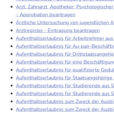
Arzt, Zahnarzt, Apotheker, Psychologische
– Approbation beantragen
Ärztliche Untersuchung von jugendlichen 
Arztregister - Eintragung beantragen
Aufenthaltserlaubnis für Arbeitnehmer aus 
Aufenthaltserlaubnis für Au-pair-Beschäf
Aufenthaltserlaubnis für Drittstaatsangehö
Aufenthaltserlaubnis für eine Beschäftigu
Aufenthaltserlaubnis für qualifizierte Ge
Aufenthaltserlaubnis für Staatsangehörige
Aufenthaltserlaubnis für Studierende aus
Aufenthaltserlaubnis für Studierende aus
Aufenthaltserlaubnis zum Zweck der Ausb
Aufenthaltserlaubnis zum Zweck der Ausbi