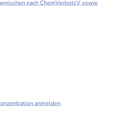
d Gemischen nach ChemVerbotsV sowie
konzentration anmelden