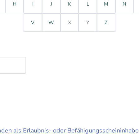
H
I
J
K
L
M
N
V
W
X
Y
Z
en als Erlaubnis- oder Befähigungsscheininhabe