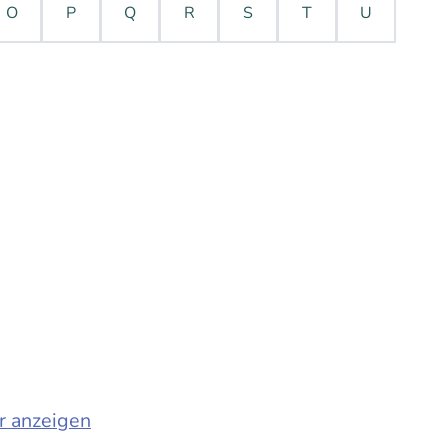
O
P
Q
R
S
T
U
r anzeigen