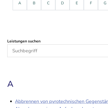
A
B
C
D
E
F
G
Leistungen suchen
A
Abbrennen von pyrotechnischen Gegenständ