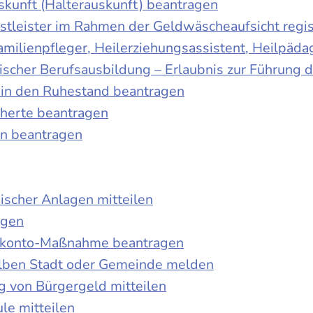
skunft (Halterauskunft) beantragen
nstleister im Rahmen der Geldwäscheaufsicht regis
Familienpfleger, Heilerziehungsassistent, Heilpäd
discher Berufsausbildung – Erlaubnis zur Führung
tt in den Ruhestand beantragen
cherte beantragen
en beantragen
ischer Anlagen mitteilen
agen
kokonto-Maßnahme beantragen
lben Stadt oder Gemeinde melden
 von Bürgergeld mitteilen
le mitteilen