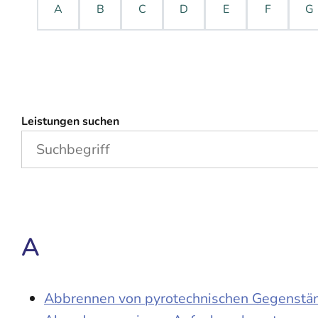
A
B
C
D
E
F
G
Leistungen suchen
A
Abbrennen von pyrotechnischen Gegenständ