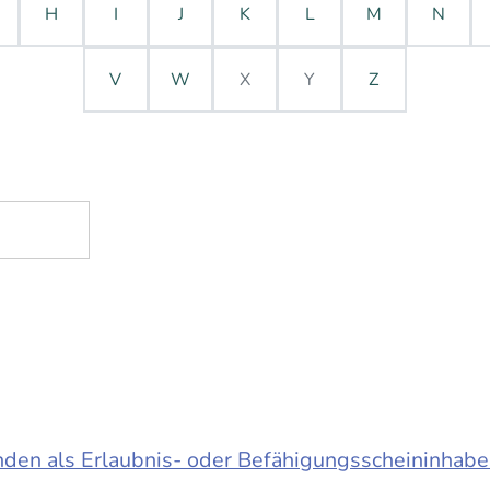
H
I
J
K
L
M
N
V
W
X
Y
Z
en als Erlaubnis- oder Befähigungsscheininhabe