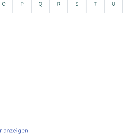
O
P
Q
R
S
T
U
r anzeigen