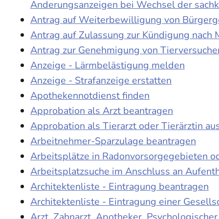
Änderungsanzeigen bei Wechsel der sach
Antrag auf Weiterbewilligung von Bürgerge
Antrag auf Zulassung zur Kündigung nach 
Antrag zur Genehmigung von Tierversuche
Anzeige - Lärmbelästigung melden
Anzeige - Strafanzeige erstatten
Apothekennotdienst finden
Approbation als Arzt beantragen
Approbation als Tierarzt oder Tierärztin au
Arbeitnehmer-Sparzulage beantragen
Arbeitsplätze in Radonvorsorgegebieten o
Arbeitsplatzsuche im Anschluss an Aufent
Architektenliste - Eintragung beantragen
Architektenliste - Eintragung einer Gesell
Arzt, Zahnarzt, Apotheker, Psychologische