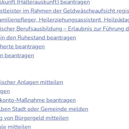
skunft (Halterauskunft) beantragen
nstleister im Rahmen der Geldwäscheaufsicht regis
Familienpfleger, Heilerziehungsassistent, Heilpäd
discher Berufsausbildung – Erlaubnis zur Führung
tt in den Ruhestand beantragen
cherte beantragen
en beantragen
ischer Anlagen mitteilen
agen
kokonto-Maßnahme beantragen
lben Stadt oder Gemeinde melden
 von Bürgergeld mitteilen
le mitteilen