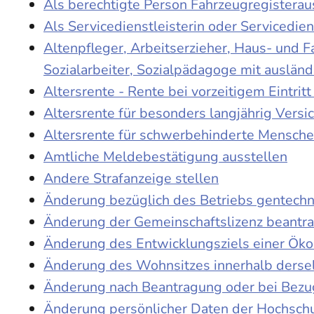
Als berechtigte Person Fahrzeugregisterau
Als Servicedienstleisterin oder Servicedie
Altenpfleger, Arbeitserzieher, Haus- und 
Sozialarbeiter, Sozialpädagoge mit auslän
Altersrente - Rente bei vorzeitigem Eintri
Altersrente für besonders langjährig Versi
Altersrente für schwerbehinderte Mensch
Amtliche Meldebestätigung ausstellen
Andere Strafanzeige stellen
Änderung bezüglich des Betriebs gentechn
Änderung der Gemeinschaftslizenz beantr
Änderung des Entwicklungsziels einer Ö
Änderung des Wohnsitzes innerhalb derse
Änderung nach Beantragung oder bei Bezug
Änderung persönlicher Daten der Hochschu