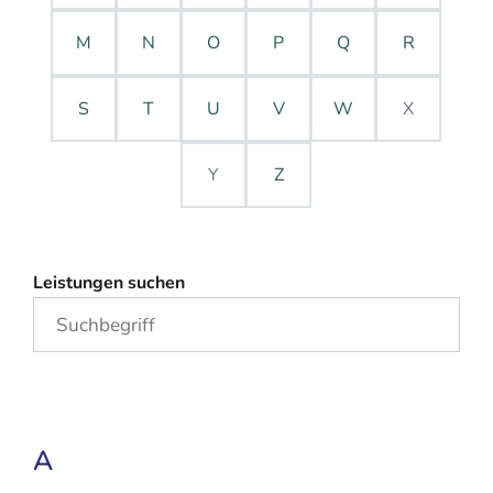
M
N
O
P
Q
R
S
T
U
V
W
X
Y
Z
Leistungen suchen
A