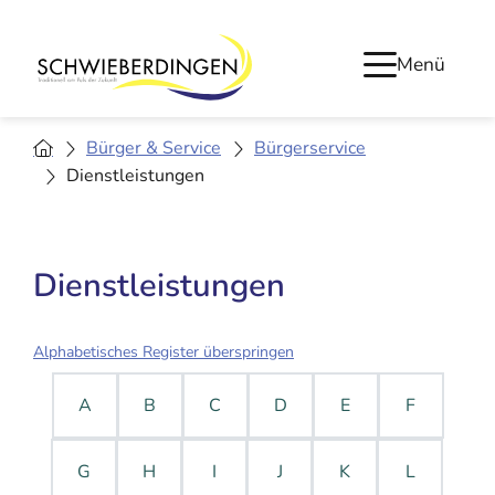
Menü
Bürger & Service
Bürgerservice
Dienstleistungen
Dienstleistungen
Alphabetisches Register überspringen
A
B
C
D
E
F
G
H
I
J
K
L