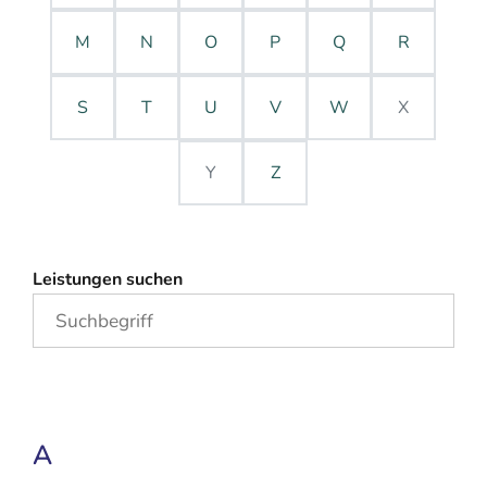
M
N
O
P
Q
R
S
T
U
V
W
X
Y
Z
Leistungen suchen
A