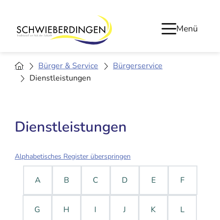
Menü
Bürger & Service
Bürgerservice
Dienstleistungen
Dienstleistungen
Alphabetisches Register überspringen
A
B
C
D
E
F
G
H
I
J
K
L