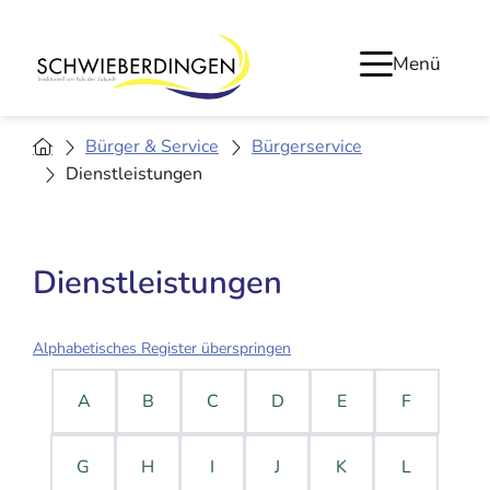
Menü
Bürger & Service
Bürgerservice
Dienstleistungen
Dienstleistungen
Alphabetisches Register überspringen
A
B
C
D
E
F
G
H
I
J
K
L