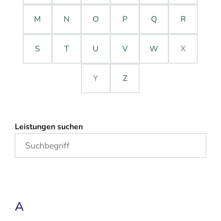
M
N
O
P
Q
R
S
T
U
V
W
X
Y
Z
Leistungen suchen
A