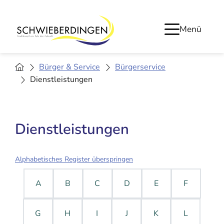
Menü
Bürger & Service
Bürgerservice
Dienstleistungen
Dienstleistungen
Alphabetisches Register überspringen
A
B
C
D
E
F
G
H
I
J
K
L