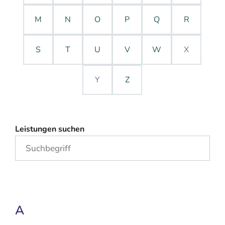
M
N
O
P
Q
R
S
T
U
V
W
X
Y
Z
Leistungen suchen
A