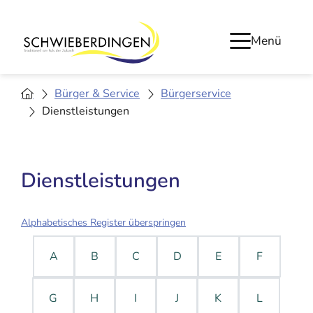
Menü
Bürger & Service
Bürgerservice
Dienstleistungen
Dienstleistungen
Alphabetisches Register überspringen
A
B
C
D
E
F
G
H
I
J
K
L