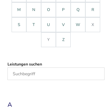
M
N
O
P
Q
R
S
T
U
V
W
X
Y
Z
Leistungen suchen
A