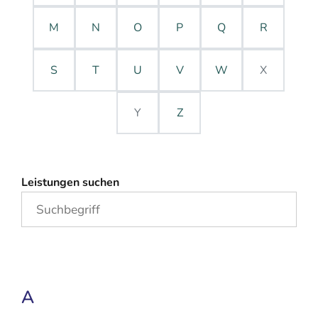
M
N
O
P
Q
R
S
T
U
V
W
X
Y
Z
Leistungen suchen
A