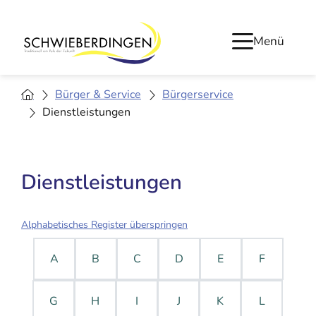
Menü
Bürger & Service
Bürgerservice
Dienstleistungen
Dienstleistungen
Alphabetisches Register überspringen
A
B
C
D
E
F
G
H
I
J
K
L