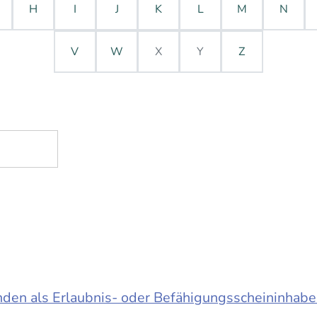
H
I
J
K
L
M
N
V
W
X
Y
Z
en als Erlaubnis- oder Befähigungsscheininhabe