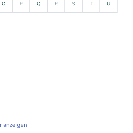
O
P
Q
R
S
T
U
r anzeigen