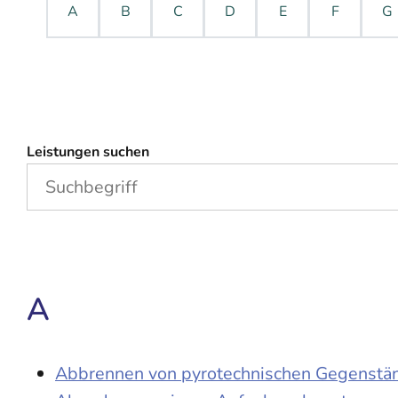
A
B
C
D
E
F
G
Leistungen suchen
A
Abbrennen von pyrotechnischen Gegenständ