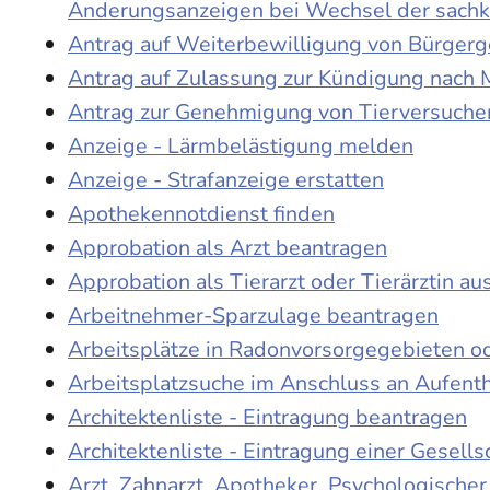
Änderungsanzeigen bei Wechsel der sach
Antrag auf Weiterbewilligung von Bürgerge
Antrag auf Zulassung zur Kündigung nach 
Antrag zur Genehmigung von Tierversuche
Anzeige - Lärmbelästigung melden
Anzeige - Strafanzeige erstatten
Apothekennotdienst finden
Approbation als Arzt beantragen
Approbation als Tierarzt oder Tierärztin au
Arbeitnehmer-Sparzulage beantragen
Arbeitsplätze in Radonvorsorgegebieten o
Arbeitsplatzsuche im Anschluss an Aufent
Architektenliste - Eintragung beantragen
Architektenliste - Eintragung einer Gesell
Arzt, Zahnarzt, Apotheker, Psychologische