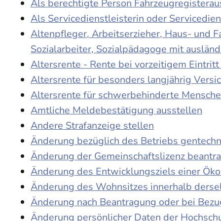
Als berechtigte Person Fahrzeugregisterau
Als Servicedienstleisterin oder Servicedie
Altenpfleger, Arbeitserzieher, Haus- und 
Sozialarbeiter, Sozialpädagoge mit auslän
Altersrente - Rente bei vorzeitigem Eintri
Altersrente für besonders langjährig Versi
Altersrente für schwerbehinderte Mensch
Amtliche Meldebestätigung ausstellen
Andere Strafanzeige stellen
Änderung bezüglich des Betriebs gentechn
Änderung der Gemeinschaftslizenz beantr
Änderung des Entwicklungsziels einer Ö
Änderung des Wohnsitzes innerhalb derse
Änderung nach Beantragung oder bei Bezug
Änderung persönlicher Daten der Hochschu