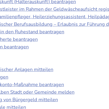
skunft (Halterauskunft) beantragen
nstleister im Rahmen der Geldwäscheaufsicht regis
Familienpfleger, Heilerziehungsassistent, Heilpäd
discher Berufsausbildung – Erlaubnis zur Führung
tt in den Ruhestand beantragen
cherte beantragen
en beantragen
ischer Anlagen mitteilen
agen
kokonto-Maßnahme beantragen
lben Stadt oder Gemeinde melden
 von Bürgergeld mitteilen
le mitteilen