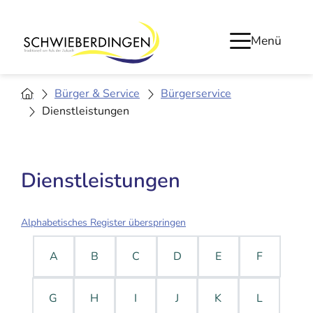
Menü
Bürger & Service
Bürgerservice
Dienstleistungen
Dienstleistungen
Alphabetisches Register überspringen
A
B
C
D
E
F
G
H
I
J
K
L