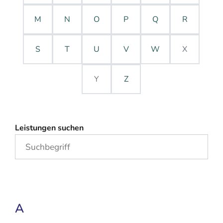
M
N
O
P
Q
R
S
T
U
V
W
X
Y
Z
Leistungen suchen
A