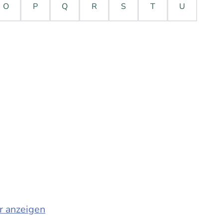
O
P
Q
R
S
T
U
r anzeigen