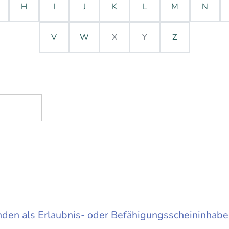
H
I
J
K
L
M
N
V
W
X
Y
Z
en als Erlaubnis- oder Befähigungsscheininhabe