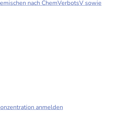
d Gemischen nach ChemVerbotsV sowie
konzentration anmelden