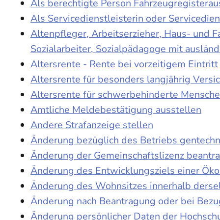
Als berechtigte Person Fahrzeugregisterau
Als Servicedienstleisterin oder Servicedie
Altenpfleger, Arbeitserzieher, Haus- und 
Sozialarbeiter, Sozialpädagoge mit auslän
Altersrente - Rente bei vorzeitigem Eintri
Altersrente für besonders langjährig Versi
Altersrente für schwerbehinderte Mensch
Amtliche Meldebestätigung ausstellen
Andere Strafanzeige stellen
Änderung bezüglich des Betriebs gentechn
Änderung der Gemeinschaftslizenz beantr
Änderung des Entwicklungsziels einer Ö
Änderung des Wohnsitzes innerhalb derse
Änderung nach Beantragung oder bei Bezug
Änderung persönlicher Daten der Hochschu