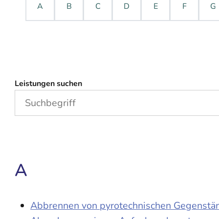
A
B
C
D
E
F
G
Leistungen suchen
A
Abbrennen von pyrotechnischen Gegenständ