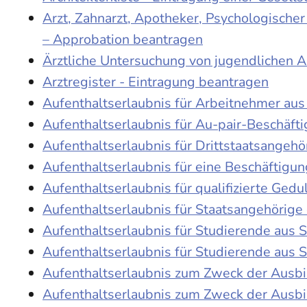
Arzt, Zahnarzt, Apotheker, Psychologische
– Approbation beantragen
Ärztliche Untersuchung von jugendlichen 
Arztregister - Eintragung beantragen
Aufenthaltserlaubnis für Arbeitnehmer aus 
Aufenthaltserlaubnis für Au-pair-Beschäf
Aufenthaltserlaubnis für Drittstaatsangehö
Aufenthaltserlaubnis für eine Beschäftigu
Aufenthaltserlaubnis für qualifizierte Ge
Aufenthaltserlaubnis für Staatsangehörige
Aufenthaltserlaubnis für Studierende aus
Aufenthaltserlaubnis für Studierende aus
Aufenthaltserlaubnis zum Zweck der Ausb
Aufenthaltserlaubnis zum Zweck der Ausbi