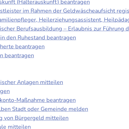
skunft (Halterauskunft) beantragen
nstleister im Rahmen der Geldwäscheaufsicht regis
Familienpfleger, Heilerziehungsassistent, Heilpäd
discher Berufsausbildung – Erlaubnis zur Führung
tt in den Ruhestand beantragen
cherte beantragen
en beantragen
ischer Anlagen mitteilen
agen
kokonto-Maßnahme beantragen
lben Stadt oder Gemeinde melden
 von Bürgergeld mitteilen
le mitteilen