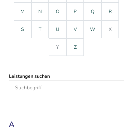
M
N
O
P
Q
R
S
T
U
V
W
X
Y
Z
Leistungen suchen
A