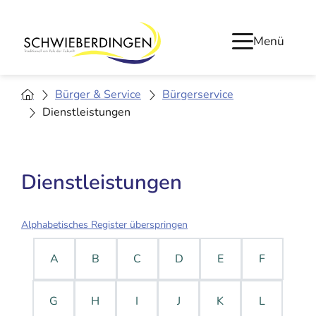
Menü
Bürger & Service
Bürgerservice
Dienstleistungen
Dienstleistungen
Alphabetisches Register überspringen
A
B
C
D
E
F
G
H
I
J
K
L