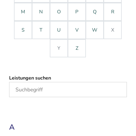
M
N
O
P
Q
R
S
T
U
V
W
X
Y
Z
Leistungen suchen
A