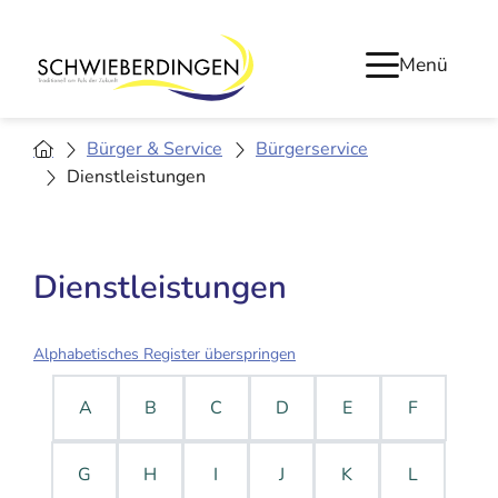
Menü
Bürger & Service
Bürgerservice
Dienstleistungen
Dienstleistungen
Alphabetisches Register überspringen
A
B
C
D
E
F
G
H
I
J
K
L