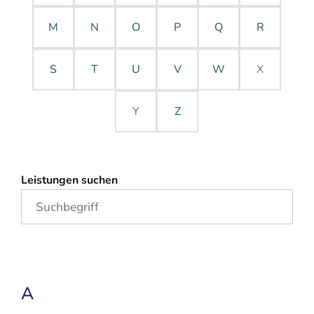
M
N
O
P
Q
R
S
T
U
V
W
X
Y
Z
Leistungen suchen
A