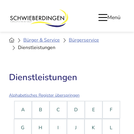
Menü
Bürger & Service
Bürgerservice
Dienstleistungen
Dienstleistungen
Alphabetisches Register überspringen
A
B
C
D
E
F
G
H
I
J
K
L