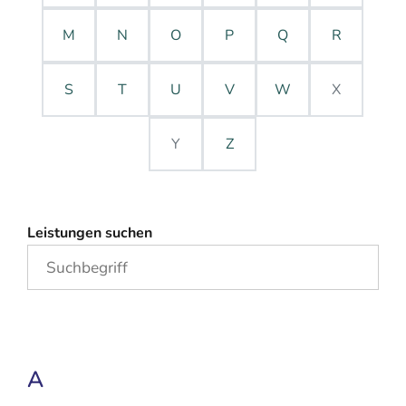
M
N
O
P
Q
R
S
T
U
V
W
X
Y
Z
Leistungen suchen
A