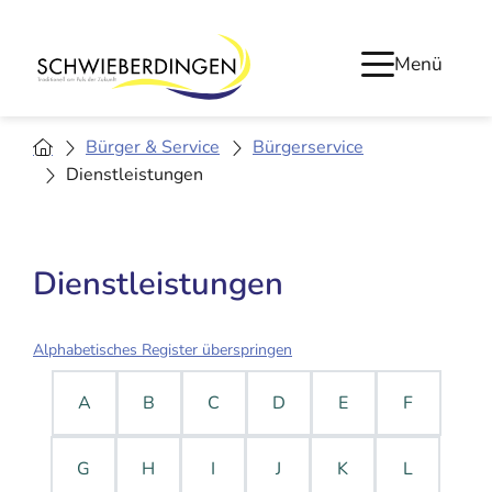
Menü
Bürger & Service
Bürgerservice
Dienstleistungen
Dienstleistungen
Alphabetisches Register überspringen
A
B
C
D
E
F
G
H
I
J
K
L