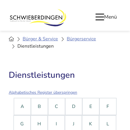
Menü
Bürger & Service
Bürgerservice
Dienstleistungen
Dienstleistungen
Alphabetisches Register überspringen
A
B
C
D
E
F
G
H
I
J
K
L