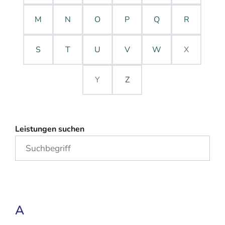
M
N
O
P
Q
R
S
T
U
V
W
X
Y
Z
Leistungen suchen
A