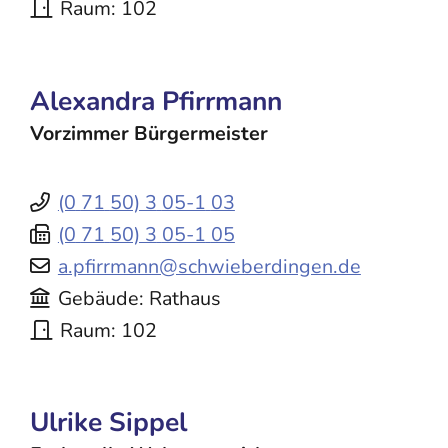
Raum
102
Alexandra
Pfirrmann
Vorzimmer Bürgermeister
(0
71
50) 3
05-1
03
(0
71
50) 3
05-1
05
a.pfirrmann@schwieberdingen.de
Gebäude
Rathaus
Raum
102
Ulrike
Sippel