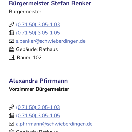
Bürgermeister
Stefan
Benker
Bürgermeister
(0
71
50) 3
05-1
03
(0
71
50) 3
05-1
05
s.benker@schwieberdingen.de
Gebäude
Rathaus
Raum
102
Alexandra
Pfirrmann
Vorzimmer Bürgermeister
(0
71
50) 3
05-1
03
(0
71
50) 3
05-1
05
a.pfirrmann@schwieberdingen.de