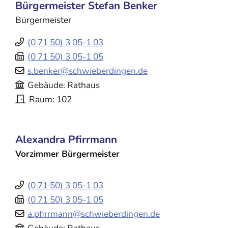
Bürgermeister
Stefan
Benker
Bürgermeister
(0
71
50) 3
05-1
03
(0
71
50) 3
05-1
05
s.benker@schwieberdingen.de
Gebäude
Rathaus
Raum
102
Alexandra
Pfirrmann
Vorzimmer Bürgermeister
(0
71
50) 3
05-1
03
(0
71
50) 3
05-1
05
a.pfirrmann@schwieberdingen.de