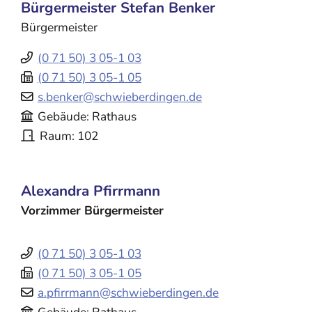
Bürgermeister
Stefan
Benker
Bürgermeister
(0
71
50) 3
05-1
03
(0
71
50) 3
05-1
05
s.benker@schwieberdingen.de
Gebäude
Rathaus
Raum
102
Alexandra
Pfirrmann
Vorzimmer Bürgermeister
(0
71
50) 3
05-1
03
(0
71
50) 3
05-1
05
a.pfirrmann@schwieberdingen.de