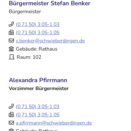
Bürgermeister
Stefan
Benker
Bürgermeister
(0
71
50) 3
05-1
03
(0
71
50) 3
05-1
05
s.benker@schwieberdingen.de
Gebäude
Rathaus
Raum
102
Alexandra
Pfirrmann
Vorzimmer Bürgermeister
(0
71
50) 3
05-1
03
(0
71
50) 3
05-1
05
a.pfirrmann@schwieberdingen.de