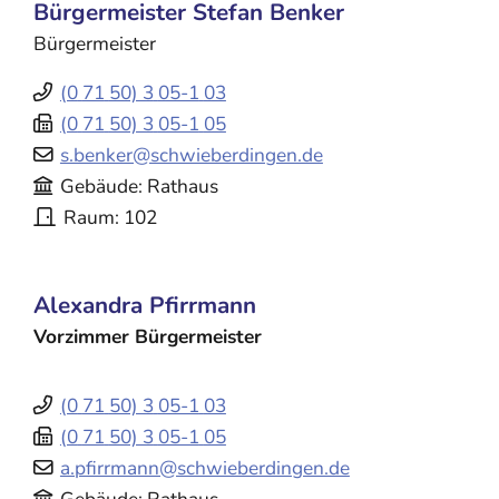
Bürgermeister
Stefan
Benker
Bürgermeister
(0
71
50) 3
05-1
03
(0
71
50) 3
05-1
05
s.benker@schwieberdingen.de
Gebäude
Rathaus
Raum
102
Alexandra
Pfirrmann
Vorzimmer Bürgermeister
(0
71
50) 3
05-1
03
(0
71
50) 3
05-1
05
a.pfirrmann@schwieberdingen.de