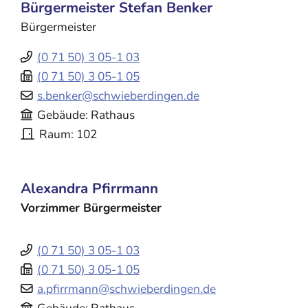
Bürgermeister
Stefan
Benker
Bürgermeister
(0
71
50) 3
05-1
03
(0
71
50) 3
05-1
05
s.benker@schwieberdingen.de
Gebäude
Rathaus
Raum
102
Alexandra
Pfirrmann
Vorzimmer Bürgermeister
(0
71
50) 3
05-1
03
(0
71
50) 3
05-1
05
a.pfirrmann@schwieberdingen.de