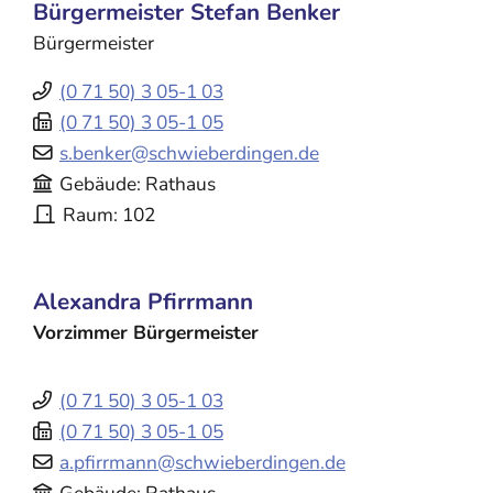
Bürgermeister
Stefan
Benker
Bürgermeister
(0
71
50) 3
05-1
03
(0
71
50) 3
05-1
05
s.benker@schwieberdingen.de
Gebäude
Rathaus
Raum
102
Alexandra
Pfirrmann
Vorzimmer Bürgermeister
(0
71
50) 3
05-1
03
(0
71
50) 3
05-1
05
a.pfirrmann@schwieberdingen.de