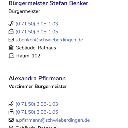
Bürgermeister
Stefan
Benker
Bürgermeister
(0
71
50) 3
05-1
03
(0
71
50) 3
05-1
05
s.benker@schwieberdingen.de
Gebäude
Rathaus
Raum
102
Alexandra
Pfirrmann
Vorzimmer Bürgermeister
(0
71
50) 3
05-1
03
(0
71
50) 3
05-1
05
a.pfirrmann@schwieberdingen.de