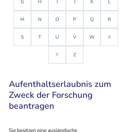
G
H
I
J
K
L
M
N
O
P
Q
R
S
T
U
V
W
X
Y
Z
Aufenthaltserlaubnis zum
Zweck der Forschung
beantragen
Sie besitzen eine ausländische