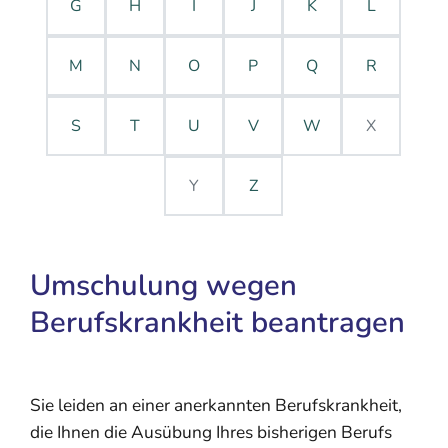
G
H
I
J
K
L
M
N
O
P
Q
R
S
T
U
V
W
X
Y
Z
Umschulung wegen
Berufskrankheit beantragen
Sie leiden an einer anerkannten Berufskrankheit,
die Ihnen die Ausübung Ihres bisherigen Berufs