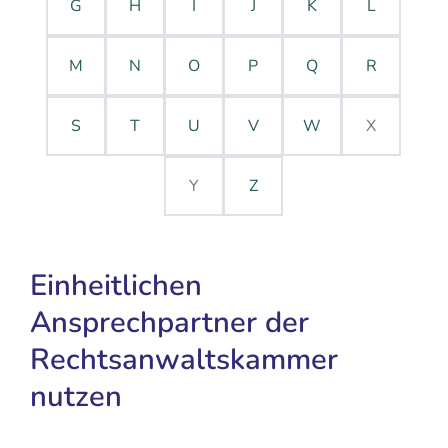
G
H
I
J
K
L
M
N
O
P
Q
R
S
T
U
V
W
X
Y
Z
Einheitlichen
Ansprechpartner der
Rechtsanwaltskammer
nutzen