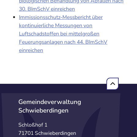
biologischen Behandlung von Abfällen nach
30. BImSchV einreichen
Immissionsschutz-Messbericht über
kontinuierliche Messungen von
Luftschadstoffen bei mittelgroßen
Feuerungsanlagen nach 44. BImSchV
einreichen
Gemeindeverwaltung
Schwieberdingen
Schloßhof 1
71701 Schwieberdingen