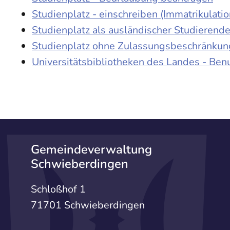
Studienplatz - einschreiben (Immatrikulatio
Studienplatz als ausländischer Studierend
Studienplatz ohne Zulassungsbeschränkung
Universitätsbibliotheken des Landes - Be
Gemeindeverwaltung
Schwieberdingen
Schloßhof 1
71701 Schwieberdingen