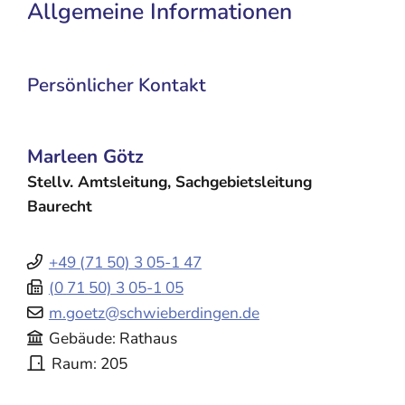
Allgemeine Informationen
Persönlicher Kontakt
Marleen
Götz
Stellv. Amtsleitung, Sachgebietsleitung
Baurecht
+49 (71
50) 3
05-1
47
(0
71
50) 3
05-1
05
m.goetz@schwieberdingen.de
Gebäude
Rathaus
Raum
205