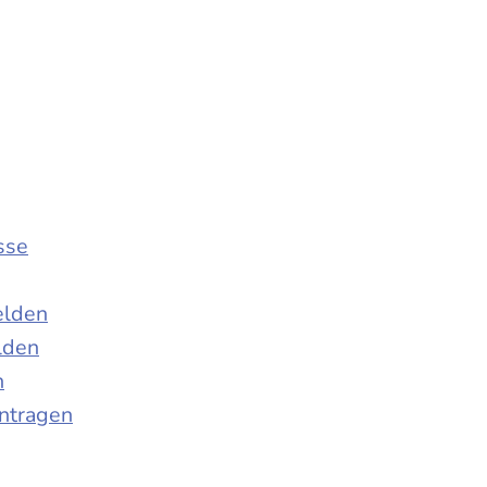
sse
elden
lden
n
antragen