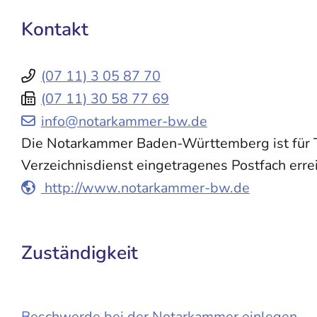
Kontakt
(07
11) 3
05
87
70
(07
11) 30
58
77
69
info@notarkammer-bw.de
Die Notarkammer Baden-Württemberg ist für T
Verzeichnisdienst eingetragenes Postfach erre
http://www.notarkammer-bw.de
Zuständigkeit
Beschwerde bei der Notarkammer einlegen